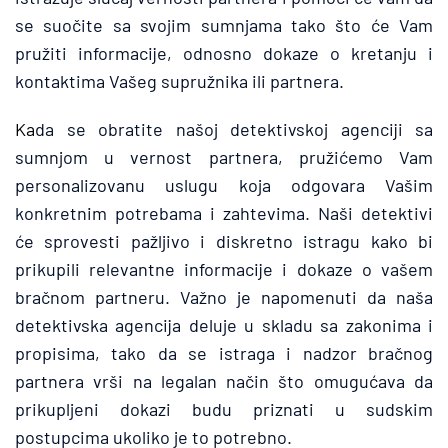
se suočite sa svojim sumnjama tako što će Vam 
pružiti informacije, odnosno dokaze o kretanju i 
kontaktima Vašeg supružnika ili partnera. 
Ka
da se obratite našoj detektivskoj agenciji sa 
sumnjom u vernost partnera, pružićemo Vam 
personalizovanu uslugu koja odgovara Vašim 
konkretnim potrebama i zahtevima. Naši detektivi 
će sprovesti pažljivo i diskretno istragu kako bi 
prikupili relevantne informacije i dokaze o vašem 
bračnom partneru. Važno je napomenuti da naša 
detektivska agencija deluje u skladu sa zakonima i 
propisima, tako da se istraga i nadzor bračnog 
partnera vrši na legalan način što omugućava da 
prikupljeni dokazi budu priznati u sudskim 
postupcima ukoliko je to potrebno.