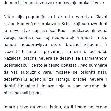
decom ili jednostavno za okončavanje braka ili veze.
Ništa nije pogubnije za brak od neverstva. Glavni 
razlog kod većine brakova u Srbiji koji su razvedeni 
je neverstvo supružnika. Kada muškarac ili žena 
varaju supružnika, taj nedostatak vernosti može 
naneti nepopravljivu štetu bračnoj zajednici i 
izazvati traume i previranja za sve u porodici. 
Nažalost, bračna nevera se dešava sa alarmantnom 
učestalošću i često je teško dokazati. Ako sumnjate 
da vaš supružnik vara, možete se osloniti našu 
detektivsku agenciju za istragu bračne nevere i 
dobiti činjenice i dokaze koje su vam potrebni da 
biste saznali istinu.
Imate pravo da znate istinu, da li imate nevernog 