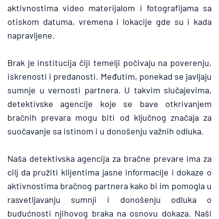
aktivnostima video materijalom i fotografijama sa 
otiskom datuma, vremena i lokacije gde su i kada 
napravljene.
Brak je institucija čiji temelji počivaju na poverenju, 
iskrenosti i predanosti. Međutim, ponekad se javljaju 
sumnje u vernosti partnera. U takvim slučajevima, 
detektivske agencije koje se bave otkrivanjem 
bračnih prevara mogu biti od ključnog značaja za 
suočavanje sa istinom i u donošenju važnih odluka.
Naša detektivska agencija za bračne prevare ima za 
cilj da pružiti klijentima jasne informacije i dokaze o 
aktivnostima bračnog partnera kako bi im pomogla u 
rasvetljavanju sumnji i donošenju odluka o 
budućnosti njihovog braka na osnovu dokaza. Naši 