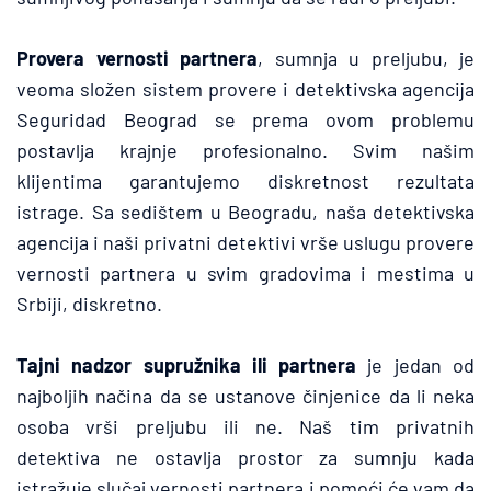
Provera vernosti partnera
, sumnja u preljubu, je 
veoma složen sistem provere i detektivska agencija 
Seguridad Beograd se prema ovom problemu 
postavlja krajnje profesionalno. Svim našim 
klijentima garantujemo diskretnost rezultata 
istrage. Sa sedištem u Beogradu, naša detektivska 
agencija i naši privatni detektivi vrše uslugu provere 
vernosti partnera u svim gradovima i mestima u 
Srbiji, diskretno.
Tajni nadzor supružnika ili partnera
 je jedan od 
najboljih načina da se ustanove činjenice da li neka 
osoba vrši preljubu ili ne. Naš tim privatnih 
detektiva ne ostavlja prostor za sumnju kada 
istražuje slučaj vernosti partnera i pomoći će vam da 