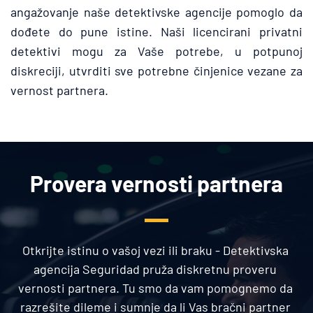
angažovanje naše detektivske agencije pomoglo da 
dođete do pune istine. Naši licencirani privatni 
detektivi mogu za Vaše potrebe, u potpunoj 
diskreciji, utvrditi sve potrebne činjenice vezane za 
vernost partnera.
Provera vernosti partnera
Otkrijte istinu o vašoj vezi ili braku - Detektivska 
agencija Seguridad pruža diskretnu proveru 
vernosti partnera. Tu smo da vam pomognemo da 
razrešite dileme i sumnje da li Vas bračni partner 