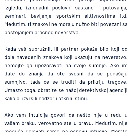
izgledu, iznenadni poslovni sastanci i putovanja, 
seminari, bavljenje sportskim aktivnostima itd. 
Međutim, ti znakovi ne moraju nužno biti povezani sa 
postojanjem bračnog neverstva.
Kada vaš supružnik ili partner pokaže bilo koji od 
dole navedenih znakova koji ukazuju na neverstvo, 
nemojte ga upozoravati na svoje sumnje. Ako im 
date do znanja da ste svesni da se ponašaju 
sumnjivo, tada će se truditi da prikriju tragove. 
Umesto toga, obratite se našoj detektivskoj agenciji 
kako bi izvršili nadzor i otkrili istinu.
Ako vam intuicija govori da nešto nije u redu u 
vašem braku, verovatno ste u pravu. Međutim, nije 
moguće delovati samo na osnovu intucije. Morate 