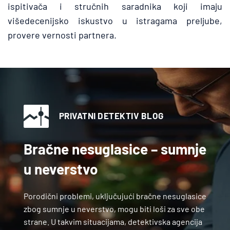
ispitivača i stručnih saradnika koji imaju 
višedecenijsko iskustvo u istragama preljube, 
provere vernosti partnera.
PRIVATNI DETEKTIV BLOG
Bračne nesuglasice – sumnje 
u neverstvo
Porodični problemi, uključujući bračne nesuglasice 
zbog sumnje u neverstvo, mogu biti loši za sve obe 
strane. U takvim situacijama, detektivska agencija 