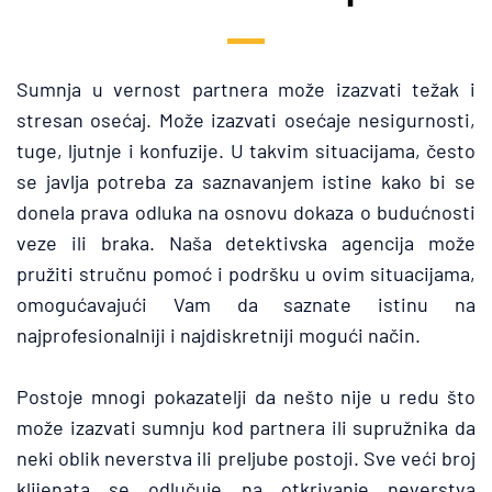
Sumnja u vernost partnera može izazvati težak i 
stresan osećaj. Može izazvati osećaje nesigurnosti, 
tuge, ljutnje i konfuzije. U takvim situacijama, često 
se javlja potreba za saznavanjem istine kako bi se 
donela prava odluka na osnovu dokaza o budućnosti 
veze ili braka. Naša detektivska agencija može 
pružiti stručnu pomoć i podršku u ovim situacijama, 
omogućavajući Vam da saznate istinu na 
najprofesionalniji i najdiskretniji mogući način.
Postoje mnogi pokazatelji da nešto nije u redu što 
može izazvati sumnju kod partnera ili supružnika da 
neki oblik neverstva ili preljube postoji. Sve veći broj 
klijenata se odlučuje na otkrivanje neverstva 