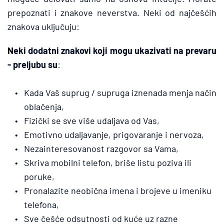
prepoznati i znakove neverstva. Neki od najčešćih 
znakova uključuju:
N
eki dodatni znakovi koji mogu ukazivati na prevaru 
- preljubu su
:
Kada Vaš suprug / supruga iznenada menja način 
oblačenja,
Fizički se sve više udaljava od Vas,
Emotivno udaljavanje, prigovaranje i nervoza,
Nezainteresovanost razgovor sa Vama,
Skriva mobilni telefon, briše listu poziva ili 
poruke,
Pronalazite neobična imena i brojeve u imeniku 
telefona,
Sve češće odsutnosti od kuće uz razne 