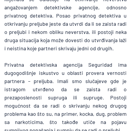
angažovanjem detektivske agencije, odnosno 
privatnog detektiva. Posao privatnog detektiva u 
otkrivanju preljube jeste da utvrdi da li se zaista radi 
o preljubi i nekom obliku neverstva, ili postoji neka 
druga situacija koja može dovesti do utvrđivanja laži 
i neistina koje partneri skrivaju jedni od drugih.
Privatna detektivska agencija Seguridad ima 
dugogodišnje iskustvo u oblasti provera vernosti 
partnera – preljuba. Imali smo slučajeve gde je 
istragom utvrđeno da se zaista radi o 
prezaposlenosti supruga ili supruge. Postoji 
mogućnost da se radi o skrivanju nekog drugog 
problema kao što su, na primer, kocka, dug, problem 
sa narkoticima, što takođe utiče na pojavu 
sumnjivog ponašanja i sumnju da se radi o preljubi.