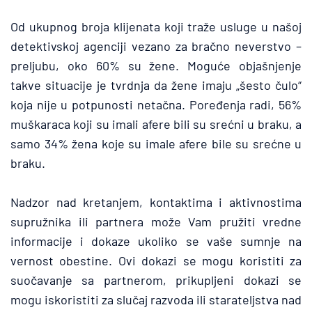
Od ukupnog broja klijenata koji traže usluge u našoj 
detektivskoj agenciji vezano za bračno neverstvo – 
preljubu, oko 60% su žene. Moguće objašnjenje 
takve situacije je tvrdnja da žene imaju „šesto čulo“ 
koja nije u potpunosti netačna. Poređenja radi, 56% 
muškaraca koji su imali afere bili su srećni u braku, a 
samo 34% žena koje su imale afere bile su srećne u 
braku.
Nadzor nad kretanjem, kontaktima i aktivnostima 
supružnika ili partnera može Vam pružiti vredne 
informacije i dokaze ukoliko se vaše sumnje na 
vernost obestine. Ovi dokazi se mogu koristiti za 
suočavanje sa partnerom, prikupljeni dokazi se 
mogu iskoristiti za slučaj razvoda ili starateljstva nad 