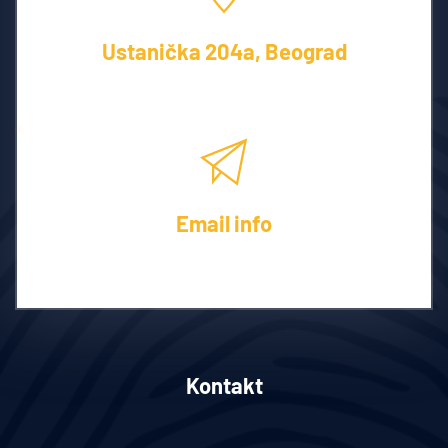
Ustanička 204a, Beograd
Usluge na teritoriji cele Srbije
Email info
Dostupni smo za kontakt 24/7
Kontakt