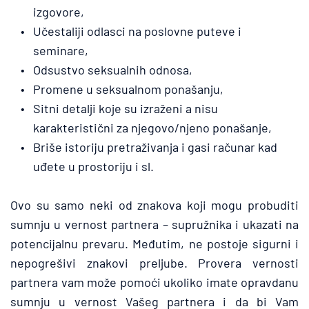
izgovore,
Učestaliji odlasci na poslovne puteve i 
seminare,
Odsustvo seksualnih odnosa,
Promene u seksualnom ponašanju,
Sitni detalji koje su izraženi a nisu 
karakteristični za njegovo/njeno ponašanje,
Briše istoriju pretraživanja i gasi računar kad 
uđete u prostoriju i sl.
Ovo su samo neki od znakova koji mogu probuditi 
sumnju u vernost partnera – supružnika i ukazati na 
potencijalnu prevaru. Međutim, ne postoje sigurni i 
nepogrešivi znakovi preljube. Provera vernosti 
partnera vam može pomoći ukoliko imate opravdanu 
sumnju u vernost Vašeg partnera i da bi Vam 