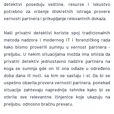
detektivi poseduju veštine, resurse i iskustvo 
potrebno za vršenje diskretnih istraga provere 
vernosti partnera i prikupljanje relevantnih dokaza.
Naši privatni detektivi koriste spoj tradicionalnih 
metoda nadzora i modernog IT i forenzičkog rada 
kako bismo proverili sumnju u vernost partnera - 
preljubu. U nekim situacijama možda ima smisla da 
privatni detektiv jednostavno nadzire partnera na 
koga se sumnja gde on ili ona odlaze u određeno 
doba dana ili noći, sa kim se sastaju i sl. Da bi se 
uspešno obavila provera vernosti partnera, ponekad 
situacije zahtevaju naprednije tehnike kako bi se 
otkrile sve relevantne činjenice koje ukazuju na 
preljubu, odnosno bračnu prevaru. 