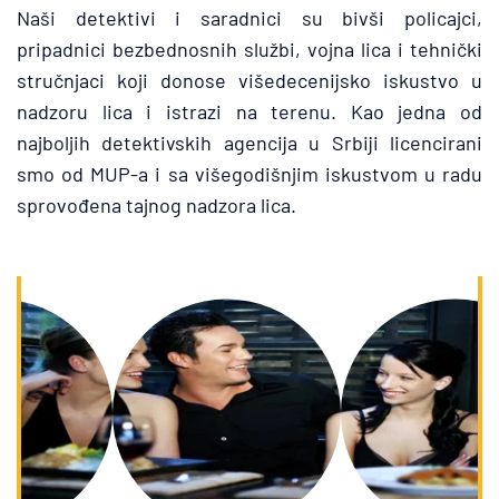
Naši detektivi i saradnici su bivši policajci, 
pripadnici bezbednosnih službi, vojna lica i tehnički 
stručnjaci koji donose višedecenijsko iskustvo u 
nadzoru lica i istrazi na terenu. Kao jedna od 
najboljih detektivskih agencija u Srbiji licencirani 
smo od MUP-a i sa višegodišnjim iskustvom u radu 
sprovođena tajnog nadzora lica.