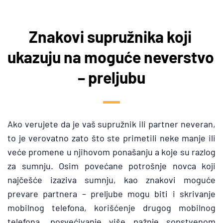
Znakovi supružnika koji 
ukazuju na moguće neverstvo 
– preljubu
Ako verujete da je vaš supružnik ili partner neveran, 
to je verovatno zato što ste primetili neke manje ili 
veće promene u njihovom ponašanju a koje su razlog 
za sumnju. Osim povećane potrošnje novca koji 
najčešće izaziva sumnju, kao znakovi moguće 
prevare partnera – preljube mogu biti i skrivanje 
mobilnog telefona, korišćenje drugog mobilnog 
telefona, posvećivanje više pažnje sopstvenom 