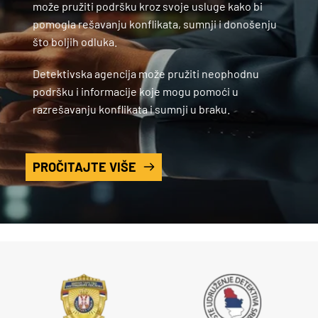
može pružiti podršku kroz svoje usluge kako bi 
pomogla rešavanju konflikata, sumnji i donošenju 
što boljih odluka.  
Detektivska agencija može pružiti neophodnu 
podršku i informacije koje mogu pomoći u 
razrešavanju konflikata i sumnji u braku.
PROČITAJTE VIŠE