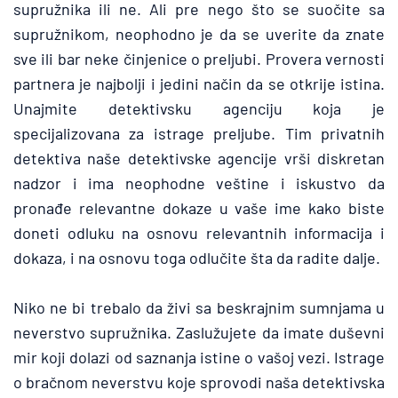
supružnika ili ne. Ali pre nego što se suočite sa 
supružnikom, neophodno je da se uverite da znate 
sve ili bar neke činjenice o preljubi. Provera vernosti 
partnera je najbolji i jedini način da se otkrije istina. 
Unajmite detektivsku agenciju koja je 
specijalizovana za istrage preljube. Tim privatnih 
detektiva naše detektivske agencije vrši diskretan 
nadzor i ima neophodne veštine i iskustvo da 
pronađe relevantne dokaze u vaše ime kako biste 
doneti odluku na osnovu relevantnih informacija i 
dokaza, i na osnovu toga odlučite šta da radite dalje.
Niko ne bi trebalo da živi sa beskrajnim sumnjama u 
neverstvo supružnika. Zaslužujete da imate duševni 
mir koji dolazi od saznanja istine o vašoj vezi. Istrage 
o bračnom neverstvu koje sprovodi naša detektivska 