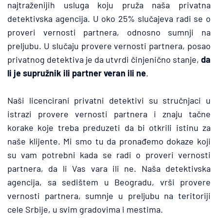
najtraženijih usluga koju pruža naša privatna 
detektivska agencija. U oko 25% slučajeva radi se o 
proveri vernosti partnera, odnosno sumnji na 
preljubu. U slučaju provere vernosti partnera, posao 
privatnog detektiva je da utvrdi činjenično stanje, 
da 
li je supružnik ili partner veran ili ne
.
Naši licencirani privatni detektivi su stručnjaci u 
istrazi provere vernosti partnera i znaju tačne 
korake koje treba preduzeti da bi otkrili istinu za 
naše klijente. Mi smo tu da pronađemo dokaze koji 
su vam potrebni kada se radi o proveri vernosti 
partnera, da li Vas vara ili ne. Naša detektivska 
agencija, sa sedištem u Beogradu, vrši provere 
vernosti partnera, sumnje u preljubu na teritoriji 
cele Srbije, u svim gradovima i mestima.