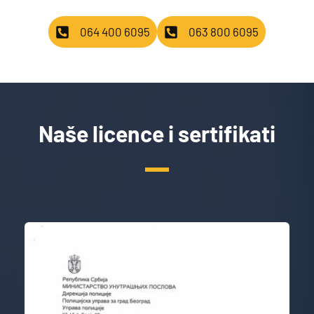
064 400 6095
063 800 6095
Naše licence i sertifikati