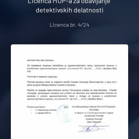
Licenca MUP-a za obavljanje 
detektivskih delatnosti
Licenca br. 4/24