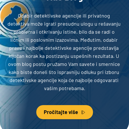
Odabir detektivske agencije ili privatnog 
detektiva može igrati presudnu ulogu u rešavanju 
problema i otkrivanju istine, bilo da se radi o 
ličnim ili poslovnim izazovima. Međutim, odabir 
prave i najbolje detektivske agencije predstavlja 
ključan korak ka postizanju uspešnih rezultata. U 
ovom blog postu pružamo Vam savete i smernice 
kako biste doneli što ispravniju odluku pri izboru 
detektivske agencije koja će najbolje odgovarati 
vašim potrebama.
Pročitajte više