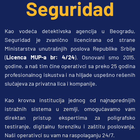
Seguridad
Kao vodeća detektivska agencija u Beogradu, 
Seguridad je zvanično licencirana od strane 
Ministarstva unutrašnjih poslova Republike Srbije 
(
Licenca MUP-a br: 4/24
). Osnovani smo 2015. 
godine, a naš tim čine operativci sa preko 25 godina 
profesionalnog iskustva i na hiljade uspešno rešenih 
slučajeva za privatna lica i kompanije.
Kao krovna institucija jednog od najnaprednijih 
istražnih sistema u zemlji, omogućavamo vam 
direktan pristup ekspertima za poligrafsko 
testiranje, digitalnu forenziku i zaštitu poslovanja. 
Naši operativci su vam na raspolaganju 24/7.