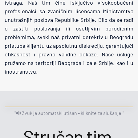
istraga. Naš tim čine isključivo visokoobučeni 
profesionalci sa zvaničnim licencama Ministarstva 
unutrašnjih poslova Republike Srbije. Bilo da se radi 
o zaštiti poslovanja ili osetljivim porodičnim 
problemima, svaki naš privatni detektiv u Beogradu 
pristupa klijentu uz apsolutnu diskreciju, garantujući 
efikasnost i pravno validne dokaze. Naše usluge 
pružamo na teritoriji Beograda i cele Srbije, kao i u 
inostranstvu.
"🔊 Zvuk je automatski utišan - kliknite za slušanje."
Stručan tim 