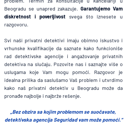
problem. Termin za konsultacije u kancelariji u 
Beogradu se unapred zakazuje. 
Garantujemo Vam 
diskretnost i poverljivost
 svega što iznesete u 
razgovoru.
Svi naši privatni detektivi imaju obimno iskustvo i 
vrhunske kvalifikacije da saznate kako funkcioniše 
rad detektivske agencije i angažovanje privatnih 
detektiva na slučaju. Pozovite nas i saznajte više o 
uslugama koje Vam mogu pomoći. Razgovor je 
idealna prilika da saslušamo Vaš problem i utvrdimo 
kako naš privatni detektiv u Beogradu može da 
pronađe najbolje i najbrže rešenje.
„Bez obzira sa kojim problemom se suočavate, 
detektivska agencija Seguridad vam može pomoći.“