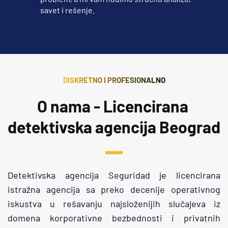
savet i rešenje.
DISKRETNO I PROFESIONALNO
O nama - Licencirana 
detektivska agencija Beograd
Detektivska agencija Seguridad je licencirana 
istražna agencija sa preko decenije operativnog 
iskustva u rešavanju najsloženijih slučajeva iz 
domena korporativne bezbednosti i privatnih 