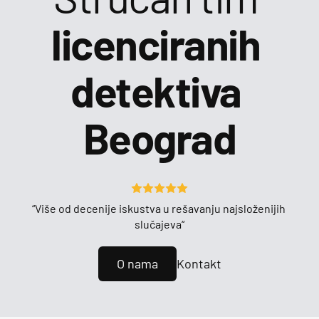
licenciranih 
detektiva 
Beograd
“Više od decenije iskustva u rešavanju najsloženijih 
slučajeva“
O nama
Kontakt