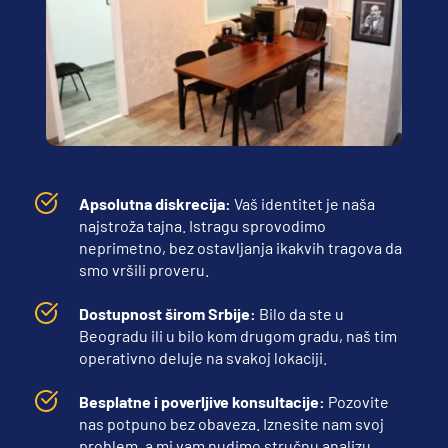
Apsolutna diskrecija:
 Vaš identitet je naša 
najstroža tajna. Istragu sprovodimo 
neprimetno, bez ostavljanja ikakvih tragova da 
smo vršili proveru.
Dostupnost širom Srbije:
 Bilo da ste u 
Beogradu ili u bilo kom drugom gradu, naš tim 
operativno deluje na svakoj lokaciji.
Besplatne i poverljive konsultacije:
 Pozovite 
nas potpuno bez obaveza. Iznesite nam svoj 
problem, a mi vam nudimo stručnu analizu, 