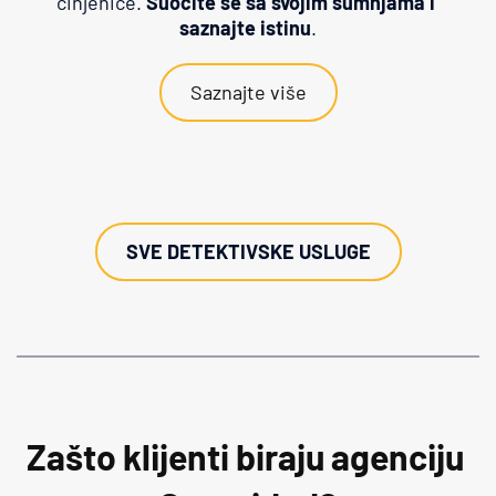
činjenice. 
Suočite se sa svojim sumnjama i 
saznajte istinu
.
Saznajte više
SVE DETEKTIVSKE USLUGE
Zašto klijenti biraju agenciju 