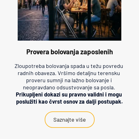
Provera bolovanja zaposlenih
Zloupotreba bolovanja spada u težu povredu 
radnih obaveza. Vršimo detaljnu terensku 
proveru sumnji na lažno bolovanje i 
neopravdano odsustvovanje sa posla. 
Prikupljeni dokazi su pravno validni i mogu 
poslužiti kao čvrst osnov za dalji postupak.
Saznajte više