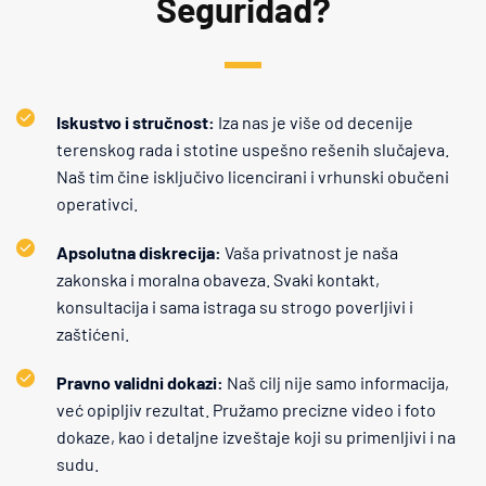
Seguridad?
Iskustvo i stručnost:
 Iza nas je više od decenije 
terenskog rada i stotine uspešno rešenih slučajeva. 
Naš tim čine isključivo licencirani i vrhunski obučeni 
operativci.
Apsolutna diskrecija:
 Vaša privatnost je naša 
zakonska i moralna obaveza. Svaki kontakt, 
konsultacija i sama istraga su strogo poverljivi i 
zaštićeni.
Pravno validni dokazi: 
Naš cilj nije samo informacija, 
već opipljiv rezultat. Pružamo precizne video i foto 
dokaze, kao i detaljne izveštaje koji su primenljivi i na 
sudu.