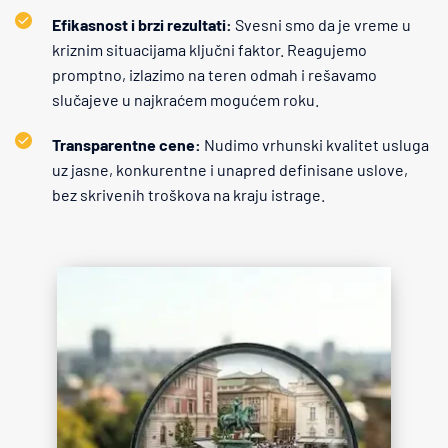
Efikasnost i brzi rezultati:
 Svesni smo da je vreme u 
kriznim situacijama ključni faktor. Reagujemo 
promptno, izlazimo na teren odmah i rešavamo 
slučajeve u najkraćem mogućem roku.
Transparentne cene:
 Nudimo vrhunski kvalitet usluga 
uz jasne, konkurentne i unapred definisane uslove, 
bez skrivenih troškova na kraju istrage.