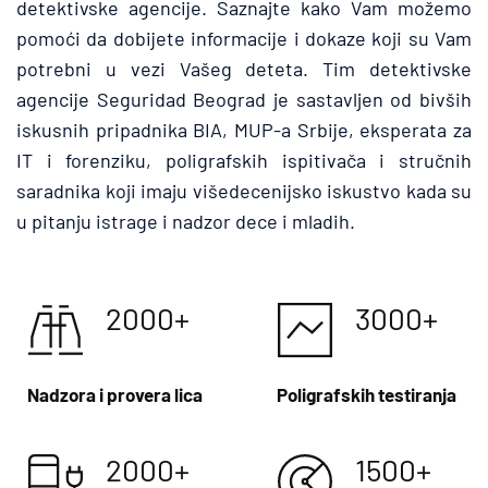
detektivske agencije. Saznajte kako Vam možemo 
pomoći da dobijete informacije i dokaze koji su Vam 
potrebni u vezi Vašeg deteta. Tim detektivske 
agencije Seguridad Beograd je sastavljen od bivših 
iskusnih pripadnika BIA, MUP-a Srbije, eksperata za 
IT i forenziku, poligrafskih ispitivača i stručnih 
saradnika koji imaju višedecenijsko iskustvo kada su 
u pitanju istrage i nadzor dece i mladih.
2000+
3000+
Nadzora i provera lica
Poligrafskih testiranja
2000+
1500+