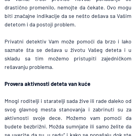
drastično promenilo, nemojte da čekate. Ovo mogu 
biti značajne indikacije da se nešto dešava sa Vašim 
detetom i da postoji problem. 
Privatni detektiv Vam može pomoći da brzo i lako 
saznate šta se dešava u životu Vašeg deteta i u 
skladu sa tim možemo pristupiti zajedničkom 
rešavanju problema.
Provera aktivnosti deteta van kuće
Mnogi roditelji i staratelji sada žive ili rade daleko od 
svog glavnog mesta stanovanja i zabrinuti su za 
aktivnosti svoje dece. Možemo vam pomoći da 
budete bezbrižni. Možda sumnjate ili samo želite da 
se uverite da su „u redu“ i kako se ponašaju dok ste 