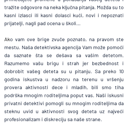
tražite odgovore na neka ključna pitanja. Možda su to 
kasni izlasci ili kasni dolasci kući, novi i nepoznati 
prijatelji, nagli pad ocena u školi...
Ak
o vam ove brige zvuče poznato, na pravom ste 
mestu. Naša detektivska agencija Vam može pomoći 
da saznate šta se dešava sa vašim detetom. 
Razumemo vašu brigu i strah jer bezbednost i 
dobrobit vašeg deteta su u pitanju. Sa preko 10 
godina iskustva u nadzoru na terenu u vršenju 
provera aktivnosti dece i mladih, bili smo tiha 
podrška mnogim roditeljima poput vas. Naši iskusni 
privatni detektivi pomogli su mnogim roditeljima da 
steknu uvid u aktivnosti svog deteta uz najveći 
profesionalizam i diskreciju sa naše strane.