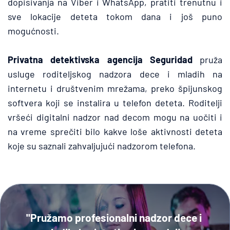
dopisivanja na Viber i WhatsApp, pratiti trenutnu i 
sve lokacije deteta tokom dana i još puno 
mogućnosti.
Privatna detektivska agencija Seguridad
 pruža 
usluge roditeljskog nadzora dece i mladih na 
internetu i društvenim mrežama, preko špijunskog 
softvera koji se instalira u telefon deteta. Roditelji 
vršeći digitalni nadzor nad decom mogu na uočiti i 
na vreme sprečiti bilo kakve loše aktivnosti deteta 
koje su saznali zahvaljujući nadzorom telefona.
"Pružamo profesionalni nadzor dece i 