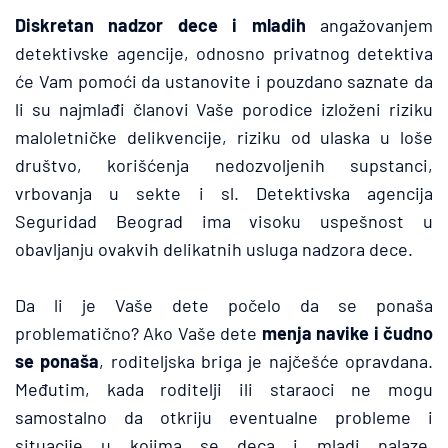
Diskretan nadzor dece i mladih
 angažovanjem 
detektivske agencije, odnosno privatnog detektiva 
će Vam pomoći da ustanovite i pouzdano saznate da 
li su najmlađi članovi Vaše porodice izloženi riziku 
maloletničke delikvencije, riziku od ulaska u loše 
društvo, korišćenja nedozvoljenih supstanci, 
vrbovanja u sekte i sl. Detektivska agencija 
Seguridad Beograd ima visoku uspešnost u 
obavljanju ovakvih delikatnih usluga nadzora dece.
Da li je Vaše dete počelo da se ponaša 
problematično? Ako Vaše dete 
menja navike i čudno 
se ponaša
, roditeljska briga je najčešće opravdana. 
Međutim, kada roditelji ili staraoci ne mogu 
samostalno da otkriju eventualne probleme i 
situacije u kojima se deca i mladi nalaze, 