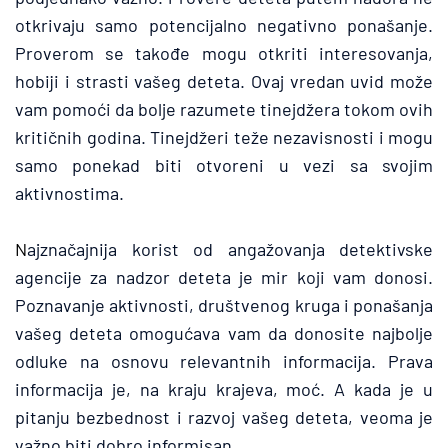
otkrivaju samo potencijalno negativno ponašanje. 
Proverom se takođe mogu otkriti interesovanja, 
hobiji i strasti vašeg deteta. Ovaj vredan uvid može 
vam pomoći da bolje razumete tinejdžera tokom ovih 
kritičnih godina. Tinejdžeri teže nezavisnosti i mogu 
samo ponekad biti otvoreni u vezi sa svojim 
aktivnostima. 
N
ajznačajnija korist od angažovanja detektivske 
agencije za nadzor deteta je mir koji vam donosi. 
Poznavanje aktivnosti, društvenog kruga i ponašanja 
vašeg deteta omogućava vam da donosite najbolje 
odluke na osnovu relevantnih informacija. Prava 
informacija je, na kraju krajeva, moć. A kada je u 
pitanju bezbednost i razvoj vašeg deteta, veoma je 
važno biti dobro informisan.