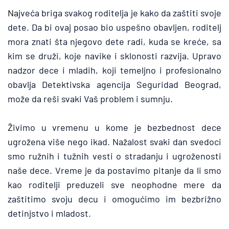
Na
jveća briga svakog roditelja je kako da zaštiti svoje 
dete. Da bi ovaj posao bio uspešno obavljen, roditelj 
mora znati šta njegovo dete radi, kuda se kreće, sa 
kim se druži, koje navike i sklonosti razvija. Upravo 
nadzor dece i mladih, koji temeljno i profesionalno 
obavlja Detektivska agencija Seguridad Beograd, 
može da reši svaki Vaš problem i sumnju.
Ž
ivimo u vremenu u kome je bezbednost dece 
ugrožena više nego ikad. Nažalost svaki dan svedoci 
smo ružnih i tužnih vesti o stradanju i ugroženosti 
naše dece. Vreme je da postavimo pitanje da li smo 
kao roditelji preduzeli sve neophodne mere da 
zaštitimo svoju decu i omogućimo im bezbrižno 
detinjstvo i mladost.