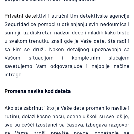
Privatni dete
ktivi i stručni tim detektivske agencije 
Seguridad će pomoći u otklanjanju svih nedoumica i 
sumnji, uz diskretan nadzor dece i mladih kako biste 
u svakom trenutku znali gde je Vaše dete, šta radi i 
sa kim se druži. Nakon detaljnog upoznavanja sa 
Vašom situacijom i kompletnim slučajem 
savetujemo Vam odgovarajuće i najbolje načine 
istrage.
Pr
omena navika kod deteta
A
ko ste zabrinuti što je Vaše dete promenilo navike i 
rutinu, dolazi kasno noću, ocene u školi su sve lošije, 
sve su češći izostanci sa časova, izbegava razgovor 
sa Vama, troši previše novca, ponašanje se 