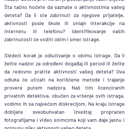
Šta tačno hoćete da saznate o aktivnostima vašeg 
deteta? Da li ste zabrinuti za njegove prijatelje, 
aktivnosti posle škole ili onlajn interakcije na 
internetu ili telefonu? Identifikovanje vaših 
zabrinutosti će voditi obim i smer istrage.
Sledeći korak je odlučivanje o obimu istrage. Da li 
želite nadzor za određeni događaj ili period ili želite 
da redovno pratite aktivnosti vašeg deteta? Ova 
odluka će uticati na korišćene metode i trajanje 
provere putem nadzora. Naš tim licenciranih 
privatnih detektiva, obučen za vršenje ovih istraga, 
vodimo ih sa najvećom diskrecijom. Na kraju istrage 
dobijate sveobuhvatan izveštaj propraćen 
fotografijama i video snimcima koji vam daje jasnu i 
potpunu sliku aktivnosti vašeg deteta. 