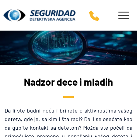
Nadzor dece i mladih
Da li ste budni noću i brinete o aktivnostima vašeg 
deteta, gde je, sa kim i šta radi? Da li se osećate kao 
da gubite kontakt sa detetom? Možda ste počeli da 
primećujete promene u ponašanju vašeg deteta i 