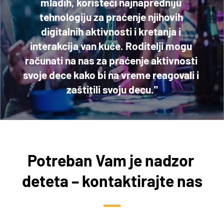
mladih, koristeći najnapredniju 
tehnologiju za praćenje njihovih 
digitalnih aktivnosti i kretanja i 
interakcija van kuće. Roditelji mogu 
računati na nas za praćenje aktivnosti 
svoje dece kako bi na vreme reagovali i 
zaštitili svoju decu."
Potreban Vam je nadzor 
deteta – kontaktirajte nas