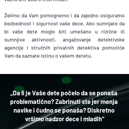
Že
limo da Vam pomognemo i da zajedno osiguramo 
bezbednost i sigurnost vaše dece. Ako sumnjate da 
bi vaše dete moglo biti umešano u rizične ili 
sumnjive aktivnosti, angažovanje detektivske 
agencije i stručnih privatnih detektiva pomoćiće 
Vam da saznate istinu o vašem detetu.
„Da li je Vaše dete počelo da se ponaša 
problematično? Zabrinuti ste jer menja 
navike i čudno se ponaša? Diskretno 
vršimo nadzor dece i mladih“