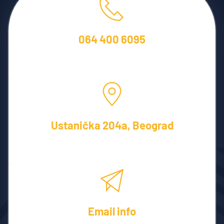
064 400 6095
Besplatne konsultacije!
Ustanička 204a, Beograd
Usluge na teritoriji cele Srbije
Email info