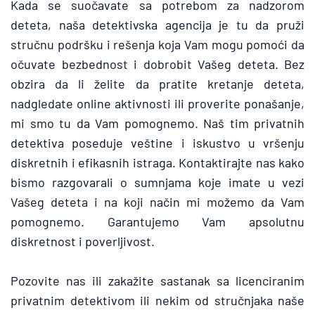
Kada se suočavate sa potrebom za nadzorom 
deteta, naša detektivska agencija je tu da pruži 
stručnu podršku i rešenja koja Vam mogu pomoći da 
očuvate bezbednost i dobrobit Vašeg deteta. Bez 
obzira da li želite da pratite kretanje deteta, 
nadgledate online aktivnosti ili proverite ponašanje, 
mi smo tu da Vam pomognemo. Naš tim privatnih 
detektiva poseduje veštine i iskustvo u vršenju 
diskretnih i efikasnih istraga. Kontaktirajte nas kako 
bismo razgovarali o sumnjama koje imate u vezi 
Vašeg deteta i na koji način mi možemo da Vam 
pomognemo. Garantujemo Vam apsolutnu 
diskretnost i poverljivost.
Pozovite nas ili zakažite sastanak sa licenciranim 
privatnim detektivom ili nekim od stručnjaka naše 