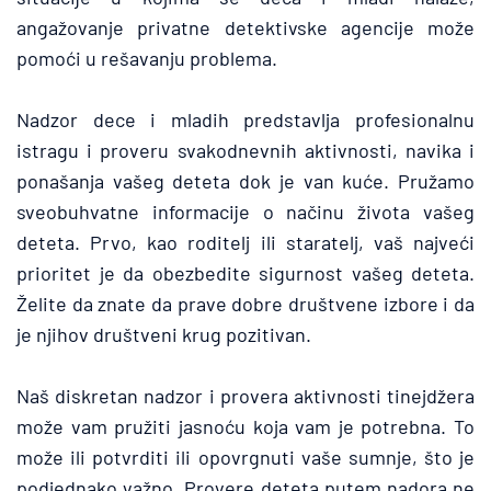
angažovanje privatne detektivske agencije može 
pomoći u rešavanju problema.
Nadzor dece i mladih predstavlja profesionalnu 
istragu i proveru svakodnevnih aktivnosti, navika i 
ponašanja vašeg deteta dok je van kuće. Pružamo 
sveobuhvatne informacije o načinu života vašeg 
deteta. Prvo, kao roditelj ili staratelj, vaš najveći 
prioritet je da obezbedite sigurnost vašeg deteta. 
Želite da znate da prave dobre društvene izbore i da 
je njihov društveni krug pozitivan.
Naš diskretan nadzor i provera aktivnosti tinejdžera 
može vam pružiti jasnoću koja vam je potrebna. To 
može ili potvrditi ili opovrgnuti vaše sumnje, što je 
podjednako važno. Provere deteta putem nadora ne 