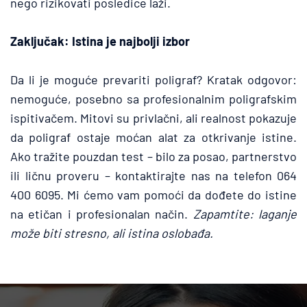
nego rizikovati posledice laži.
Zaključak: Istina je najbolji izbor
Da li je moguće prevariti poligraf? Kratak odgovor: 
nemoguće, posebno sa profesionalnim poligrafskim 
ispitivačem. Mitovi su privlačni, ali realnost pokazuje 
da poligraf ostaje moćan alat za otkrivanje istine. 
Ako tražite pouzdan test – bilo za posao, partnerstvo 
ili ličnu proveru – kontaktirajte nas na telefon 064 
400 6095. Mi ćemo vam pomoći da dođete do istine 
na etičan i profesionalan način. 
Zapamtite: laganje 
može biti stresno, ali istina oslobađa.