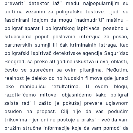
prevariti detektor laži" među najpopularnijim su 
upitima vezanim za poligrafske testove. Ljudi su 
fascinirani idejom da mogu "nadmudriti" mašinu – 
poligraf aparat i poligrafskog ispitivača, posebno u 
situacijama poput poslovnih intervjua za posao, 
partnerskih sumnji ili čak kriminalnih istraga. Kao 
poligrafski ispitivač detektivske agencije Seguridad 
Beograd, sa preko 30 godina iskustva u ovoj oblasti, 
često se susrećem sa ovim pitanjima. Međutim, 
realnost je daleko od holivudskih filmova gde junaci 
lako manipulišu rezultatima. U ovom blogu, 
razotkrićemo mitove, objasnićemo kako poligraf 
zaista radi i zašto je pokušaj prevare uglavnom 
osuđen na propast. Cilj nije da vas podučim 
trikovima – jer oni ne postoje u praksi – već da vam 
pružim stručne informacije koje će vam pomoći da 