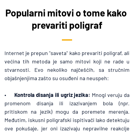
Popularni mitovi o tome kako 
prevariti poligraf
Internet je prepun "saveta" kako prevariti poligraf, ali 
većina tih metoda je samo mitovi koji ne rade u 
stvarnosti. Evo nekoliko najčešćih, sa stručnim 
objašnjenjima zašto su osuđeni na neuspeh:
•	
Kontrola disanja ili ugriz jezika:
 Mnogi veruju da 
promenom disanja ili izazivanjem bola (npr. 
pritiskom na jezik) mogu da poremete merenja. 
Međutim, iskusni poligrafski ispitivači lako detektuju 
ove pokušaje, jer oni izazivaju nepravilne reakcije 