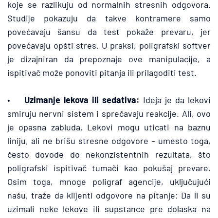
koje se razlikuju od normalnih stresnih odgovora. 
Studije pokazuju da takve kontramere samo 
povećavaju šansu da test pokaže prevaru, jer 
povećavaju opšti stres. U praksi, poligrafski softver 
je dizajniran da prepoznaje ove manipulacije, a 
ispitivač može ponoviti pitanja ili prilagoditi test.
•	
Uzimanje lekova ili sedativa:
 Ideja je da lekovi 
smiruju nervni sistem i sprečavaju reakcije. Ali, ovo 
je opasna zabluda. Lekovi mogu uticati na baznu 
liniju, ali ne brišu stresne odgovore – umesto toga, 
često dovode do nekonzistentnih rezultata, što 
poligrafski ispitivač tumači kao pokušaj prevare. 
Osim toga, mnoge poligraf agencije, uključujući 
našu, traže da klijenti odgovore na pitanje: Da li su 
uzimali neke lekove ili supstance pre dolaska na 