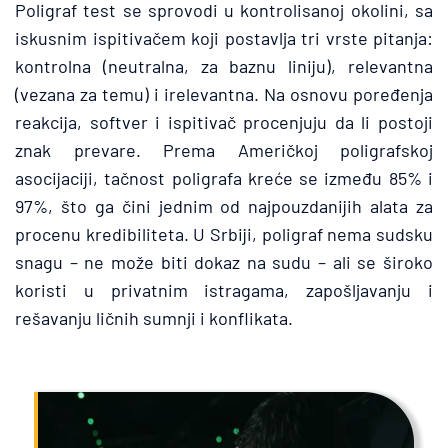
Poligraf test se sprovodi u kontrolisanoj okolini, sa 
iskusnim ispitivačem koji postavlja tri vrste pitanja: 
kontrolna (neutralna, za baznu liniju), relevantna 
(vezana za temu) i irelevantna. Na osnovu poređenja 
reakcija, softver i ispitivač procenjuju da li postoji 
znak prevare. Prema Američkoj poligrafskoj 
asocijaciji, tačnost poligrafa kreće se između 85% i 
97%, što ga čini jednim od najpouzdanijih alata za 
procenu kredibiliteta. U Srbiji, poligraf nema sudsku 
snagu – ne može biti dokaz na sudu – ali se široko 
koristi u privatnim istragama, zapošljavanju i 
rešavanju ličnih sumnji i konflikata.