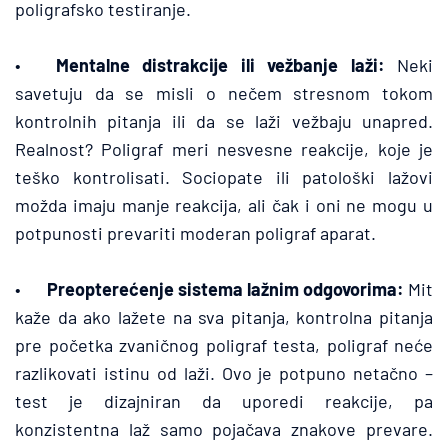
poligrafsko testiranje. 
•	
Mentalne distrakcije ili vežbanje laži:
 Neki 
savetuju da se misli o nečem stresnom tokom 
kontrolnih pitanja ili da se laži vežbaju unapred. 
Realnost? Poligraf meri nesvesne reakcije, koje je 
teško kontrolisati. Sociopate ili patološki lažovi 
možda imaju manje reakcija, ali čak i oni ne mogu u 
potpunosti prevariti moderan poligraf aparat. 
•	
Preopterećenje sistema lažnim odgovorima:
 Mit 
kaže da ako lažete na sva pitanja, kontrolna pitanja 
pre početka zvaničnog poligraf testa, poligraf neće 
razlikovati istinu od laži. Ovo je potpuno netačno – 
test je dizajniran da uporedi reakcije, pa 
konzistentna laž samo pojačava znakove prevare. 