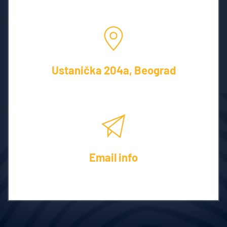
Besplatne konsultacije!
Ustanička 204a, Beograd
Usluge na teritoriji cele Srbije
Email info
Dostupni smo za kontakt 24/7