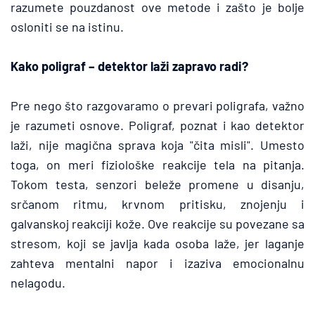
razumete pouzdanost ove metode i zašto je bolje 
osloniti se na istinu.
Kako poligraf – detektor laži zapravo radi?
Pre nego što razgovaramo o prevari poligrafa, važno 
je razumeti osnove. Poligraf, poznat i kao detektor 
laži, nije magična sprava koja "čita misli". Umesto 
toga, on meri fiziološke reakcije tela na pitanja. 
Tokom testa, senzori beleže promene u disanju, 
srčanom ritmu, krvnom pritisku, znojenju i 
galvanskoj reakciji kože. Ove reakcije su povezane sa 
stresom, koji se javlja kada osoba laže, jer laganje 
zahteva mentalni napor i izaziva emocionalnu 
nelagodu.