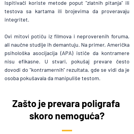
Ispitivači koriste metode poput "zlatnih pitanja" ili 
testova sa kartama ili brojevima da proveravaju 
integritet.
Ovi mitovi potiču iz filmova i neproverenih foruma, 
ali naučne studije ih demantuju. Na primer, Američka 
psihološka asocijacija (APA) ističe da kontramere 
nisu efikasne. U stvari, pokušaj prevare često 
dovodi do "kontramernih" rezultata, gde se vidi da je 
osoba pokušavala da manipuliše testom.
Zašto je prevara poligrafa 
skoro nemoguća?