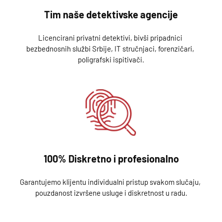
Tim naše detektivske agencije
Licencirani privatni detektivi, bivši pripadnici 
bezbednosnih službi Srbije, IT stručnjaci, forenzičari, 
poligrafski ispitivači.
100% Diskretno i profesionalno
Garantujemo klijentu individualni pristup svakom slučaju, 
pouzdanost izvršene usluge i diskretnost u radu.